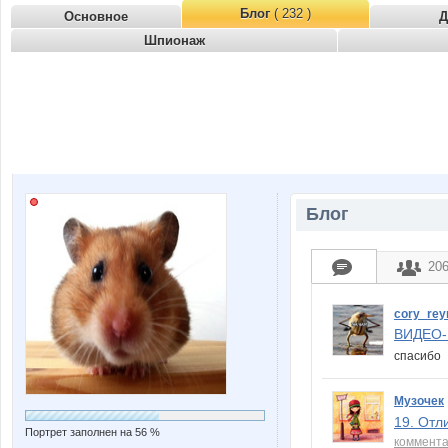
Блог
( 232 )
Основное
Д
Шпионаж
Блог
20
cory_rey
ВИДЕО
спасиб
Музочек
19. Отл
Портрет заполнен на 56 %
коммент