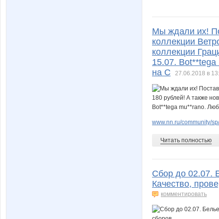
Мы ждали их! П
коллекции Ветр
коллекции Грац
15.07. Воt**tеg
на С
27.06.2018 в 13
www.nn.ru/community/sp/
Читать полностью
Сбор до 02.07. 
Качество, пров
комментировать