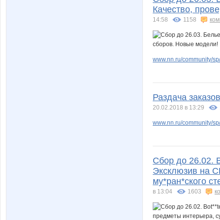
Качество, пров
14:58
1158
ком
www.nn.ru/community/sp/
Раздача заказов
20.02.2018 в 13:29
www.nn.ru/community/sp/r
Сбор до 26.02. 
Эксклюзив на С
му*paн*cкoгo ст
в 13:04
1603
к