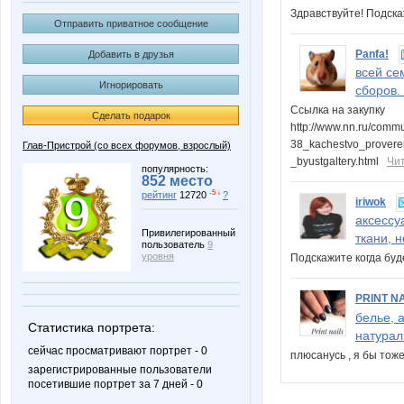
Здравствуйте! Подск
Отправить приватное сообщение
Panfa!
Добавить в друзья
всей се
Игнорировать
сборов.
Ссылка на закупку
Сделать подарок
http://www.nn.ru/comm
38_kachestvo_prover
Глав-Пристрой (со всех форумов, взрослый)
_byustgaltery.html
Чи
популярность:
852 место
-5 ↓
рейтинг
12720
?
iriwok
аксессу
Привилегированный
ткани, 
пользователь
9
уровня
Подскажите когда бу
PRINT N
белье, 
Статистика портрета:
натурал
сейчас просматривают портрет - 0
плюсанусь , я бы тож
зарегистрированные пользователи
посетившие портрет за 7 дней - 0